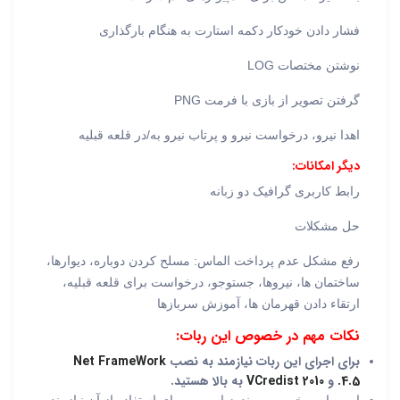
فشار دادن خودکار دکمه استارت به هنگام بارگذاری
نوشتن مختصات LOG
گرفتن تصویر از بازی با فرمت PNG
اهدا نیرو، درخواست نیرو و پرتاب نیرو به/در قلعه قبلیه
دیگر امکانات:
رابط کاربری گرافیک دو زبانه
حل مشکلات
رفع مشکل عدم پرداخت الماس: مسلح کردن دوباره، دیوارها،
ساختمان ها، نیروها، جستوجو، درخواست برای قلعه قبلیه،
ارتقاء دادن قهرمان ها، آموزش سربازها
نکات مهم در خصوص این ربات:
برای اجرای این ربات نیازمند به نصب
Net FrameWork
4.5.
و
VCredist 2010
به بالا هستید.
این ربات مخصوص ویندوز است و برای استفاده از آن نیازمند