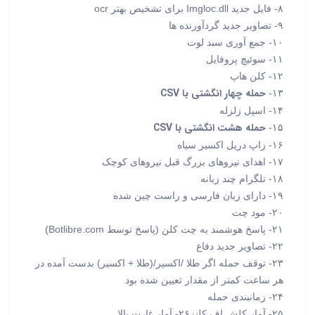
۸- فایل جدید Imgloc.dll برای تشخیص بهتر ocr
۹- تصاویر جدید گردآورنده ها
۱۰- جمع آوری سبد لوت
۱۱- سوئیچ پروفایل
۱۲- کلن هاپ
حمله چهار انگشتی با CSV
۱۳-
۱۴- اسپل زلزله
حمله هشت انگشتی با CSV
۱۵-
۱۶- زاپ دریل اکسیر سیاه
۱۷- اهدای نیروهای بزرگ قبل نیروهای کوچک
۱۸- تلگرام چند زبانه
۱۹- دارای زبان فارسی و راست چین شده
۲۰- مود چت
۲۱- پاسخ هوشمند به چت کلن (پاسخ توسط Botlibre.com)
۲۲- تصاویر جدید دفاع
۲۳- توقف حمله اگر طلا /اکسیر/(طلا + اکسیر) بدست آمده در
هر ساعت کمتر از مقدار تعیین شده بود
۲۴- زمانبندی حمله
۲۵- آمار کلش اف کلنز۲۶- آمار غارت بالا