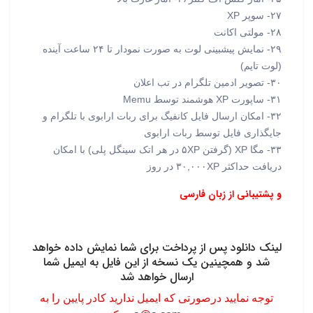
۲۷- سوپر XP
۲۸- مولتی اکانت
۲۹- نمایش پیشبینی لوت به صورت نمودار تا ۲۴ ساعت آینده
(لوت تایم)
۳۰- تصویر ادمین تلگرام در تب اعلان
۳۱- ساپورت XP هوشمند توسط Memu
۳۲- امکان ارسال فایل کانفیگ برای ربات ارابوی با تلگرام و
جایگذاری فایل توسط ربات ارابوی
۳۳- مگا XP (گرفتن ۵XP در هر اتک سینگل پلی) با امکان
دریافت حداکثر ۳۰,۰۰۰XP در روز
و پشتیبانی از زبان فارسی
لینک دانلود پس از پرداخت برای شما نمایش داده خواهد
شد و همچینین یک نسخه از این فایل به ایمیل شما
ارسال خواهد شد
توجه نمایید درصورتی که ایمیل ندارید کادر پایین را به